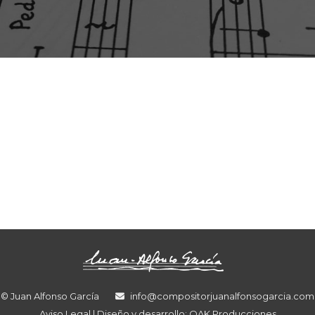
© Juan Alfonso García
info@compositorjuanalfonsogarcia.com
Aviso Legal
| Diseño y desarrollo:
OAK Producciones