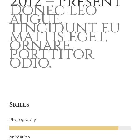
2012 – Present
Donec leo
augue,
tincidunt eu
mattis eget,
ornare
porttitor
odio.
Skills
Photography
Animation