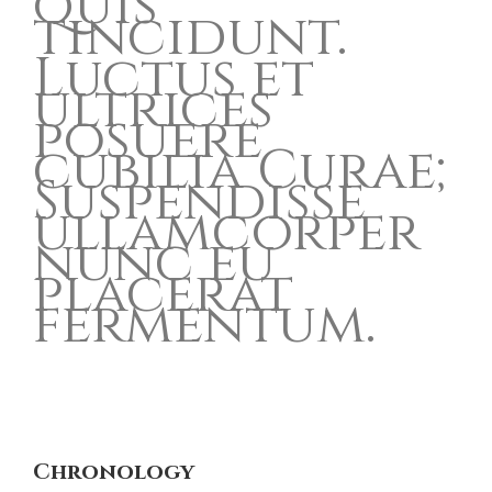
quis
tincidunt.
Luctus et
ultrices
posuere
cubilia Curae;
Suspendisse
ullamcorper
nunc eu
placerat
fermentum.
Chronology