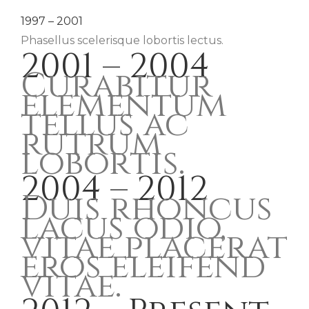
1997 – 2001
Phasellus scelerisque lobortis lectus.
2001 – 2004
Curabitur
elementum
tellus ac
rutrum
lobortis.
2004 – 2012
Duis rhoncus
lacus odio,
vitae placerat
eros eleifend
vitae.