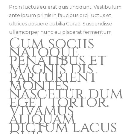
Proin luctus eu erat quis tincidunt. Vestibulum
ante ipsum primis in faucibus orci luctus et
ultrices posuere cubilia Curae; Suspendisse
ullamcorper nunc eu placerat fermentum.
Cum sociis
natoque
penatibus et
magnis dis
parturient
montes,
nascetur dum
eget tortor.
Vivamus
aliquam
dictum lacus