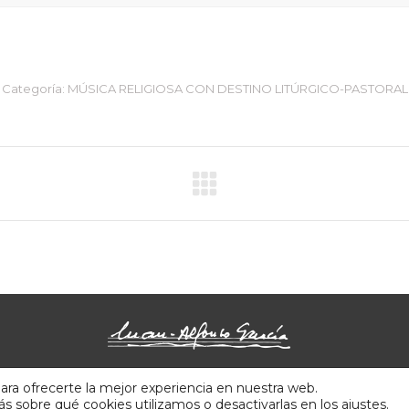
Categoría:
MÚSICA RELIGIOSA CON DESTINO LITÚRGICO-PASTORAL
© Juan Alfonso García
info@compositorjuanalfonsogarcia.com
ara ofrecerte la mejor experiencia en nuestra web.
Aviso Legal
| Diseño y desarrollo:
OAK Producciones
 sobre qué cookies utilizamos o desactivarlas en los
ajustes
.