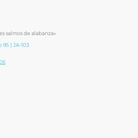
res salmos de alabanza»
 95 ) JA-103
105